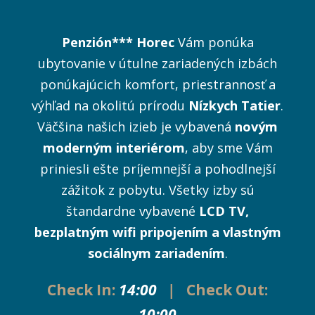
Penzión*** Horec
Vám ponúka
ubytovanie v útulne zariadených izbách
ponúkajúcich komfort, priestrannosť a
výhľad na okolitú prírodu
Nízkych Tatier
.
Väčšina našich izieb je vybavená
novým
moderným interiérom
, aby sme Vám
priniesli ešte príjemnejší a pohodlnejší
zážitok z pobytu. Všetky izby sú
štandardne vybavené
LCD TV,
bezplatným wifi pripojením a vlastným
sociálnym zariadením
.
Check In:
14:00
|
Check Out:
10:00