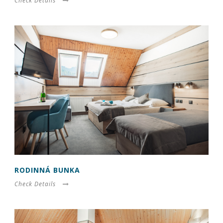
spokojnosť
Check Details
Aby naša
stránka počas
vašej návštevy
fungovala čo
najlepšie. Ak
tieto súbory
cookie
odmietnete,
niektoré
funkcie z
webovej
stránky
zmiznú.
Marketing
Používame
RODINNÁ BUNKA
marketingové
Check Details
cookies na
zobrazovanie
relevantnej
reklamy a meranie