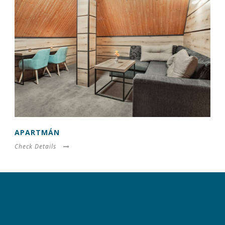
úspešnosti našich
reklamných
kampaní. Tieto
cookies môžu byť
nastavené aj
partnermi, ako je
Google. Účel:
zobrazovanie
personalizovaných
reklám; Právny
základ: súhlas
návštevníka
APARTMÁN
Check Details