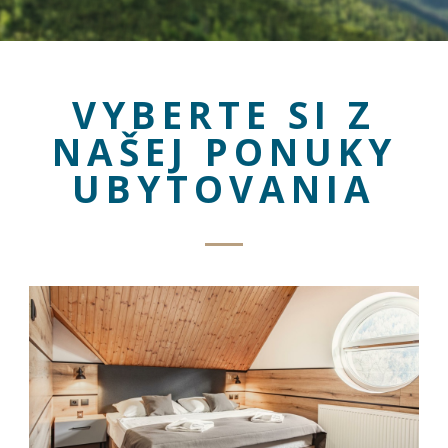
VYBERTE SI Z
NAŠEJ PONUKY
UBYTOVANIA
Nevyhnutné
Tieto cookies
sú
nevyhnutné
pre správne
fungovanie
našej webovej
stránky.
Zahŕňajú
napríklad
prihlásenie,