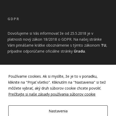
GDPR
Dovoľujeme si Vás informovať že od 25.5.2018 je v
platnosti nový zákon 18/2018 o GDPR. Na našej stránke
Vám prinášame krátke oboznámenie s týmto zákonom
TU
,
prípadne odporúčame oficiálne stránky
Úradu
.
INFORMÁCIE
Používame cookies. Ak si myslíte, že je to v poriadku,
kliknite na "Prijať všetko". Kliknutím na "Nastavenia" si tiež
Nastavenia Cookies
môžete vybrať, aký druh súborov cookie chcete povoliť.
Zásady používania cookies
Prečítajte si naše zásady používania súborov cookie
Zásady ochrany osobných údajov
GDPR
Všeobecné obchodné podmienky
Nastavenia