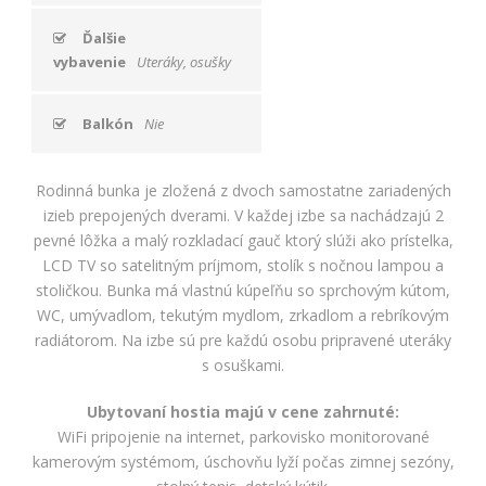
ako
návštevníci
Ďalšie
používajú
vybavenie
Uteráky, osušky
našu stránku,
aby sme ju
mohli
Balkón
Nie
zlepšovať.
Tieto
cookies
zhromažďujú
Rodinná bunka je zložená z dvoch samostatne zariadených
informácie
izieb prepojených dverami. V každej izbe sa nachádzajú 2
anonymne.
pevné lôžka a malý rozkladací gauč ktorý slúži ako prístelka,
Účel: analýza
LCD TV so satelitným príjmom, stolík s nočnou lampou a
návštevnosti,
stoličkou. Bunka má vlastnú kúpeľňu so sprchovým kútom,
vylepšenie
obsahu;
WC, umývadlom, tekutým mydlom, zrkadlom a rebríkovým
Právny
radiátorom. Na izbe sú pre každú osobu pripravené uteráky
základ:
s osuškami.
súhlas
návštevníka
Ubytovaní hostia majú v cene zahrnuté:
WiFi pripojenie na internet, parkovisko monitorované
kamerovým systémom, úschovňu lyží počas zimnej sezóny,
Používateľská