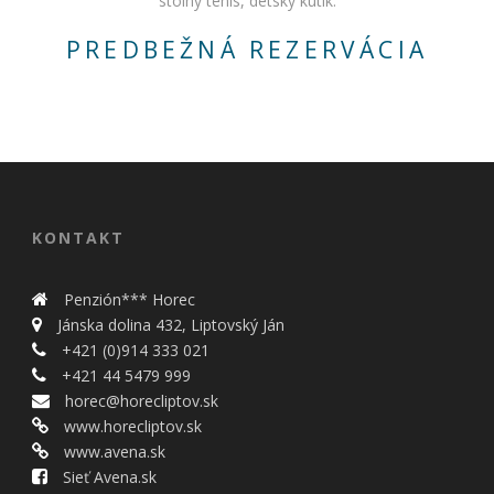
stolný tenis, detský kútik.
spokojnosť
Aby naša
PREDBEŽNÁ REZERVÁCIA
stránka počas
vašej návštevy
fungovala čo
najlepšie. Ak
tieto súbory
cookie
odmietnete,
niektoré
funkcie z
webovej
KONTAKT
stránky
zmiznú.
Penzión*** Horec
Jánska dolina 432, Liptovský Ján
Marketing
+421 (0)914 333 021
Používame
+421 44 5479 999
marketingové
horec@horecliptov.sk
cookies na
www.horecliptov.sk
zobrazovanie
www.avena.sk
relevantnej
reklamy a meranie
Sieť Avena.sk