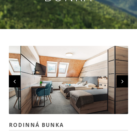
Nevyhnutné
Tieto cookies
sú
nevyhnutné
pre správne
fungovanie
našej webovej
stránky.
Zahŕňajú
RODINNÁ BUNKA
napríklad
prihlásenie,