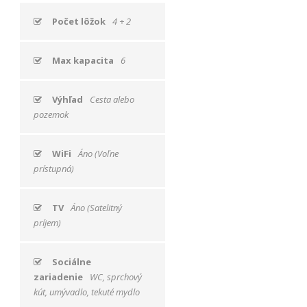
bezpečnostné
nastavenia
Počet lôžok
4 + 2
alebo
predvyplnenie
formulárov.
Max kapacita
6
Bez týchto
cookies by
stránka
Výhľad
Cesta alebo
nemohla
pozemok
správne
fungovať. Účel:
zaistenie
WiFi
Áno (Voľne
funkčnosti
prístupná)
webu; Právny
základ:
oprávnený
TV
Áno (Satelitný
záujem
príjem)
Štatistiky
Sociálne
Pomáhajú
zariadenie
WC, sprchový
nám
kút, umývadlo, tekuté mydlo
porozumieť,