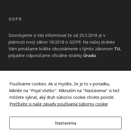
úspešnosti našich
reklamných
kampaní. Tieto
cookies môžu byť
GDPR
nastavené aj
partnermi, ako je
Google. Účel:
Dovoľujeme si Vás informovať že od 25.5.2018 je v
zobrazovanie
platnosti nový zákon 18/2018 o GDPR. Na našej stránke
personalizovaných
Vám prinášame krátke oboznámenie s týmto zákonom
TU
,
reklám; Právny
prípadne odporúčame oficiálne stránky
Úradu
.
základ: súhlas
návštevníka
INFORMÁCIE
Používame cookies. Ak si myslíte, že je to v poriadku,
kliknite na "Prijať všetko". Kliknutím na "Nastavenia" si tiež
Nastavenia Cookies
môžete vybrať, aký druh súborov cookie chcete povoliť.
Zásady používania cookies
Prečítajte si naše zásady používania súborov cookie
Zásady ochrany osobných údajov
GDPR
Všeobecné obchodné podmienky
Nastavenia
Záručný a reklamačný poriadok