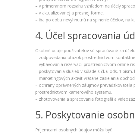
– v primeranom rozsahu vzhľadom na účely spraco
– v aktualizovanej a presnej forme,
– iba po dobu nevyhnutnú na splnenie účelov, na kt
4. Účel spracovania ú
Osobné údaje používateľov sú spracúvané za účel
– zodpovedania otázok prostredníctvom kontaktné
– vybavovania rezervácií prostredníctvom online r
– poskytovania služieb v súlade s čl. 6 ods. 1 písm.
– marketingových aktivít vrátane zasielania obchod
– ochrany oprávnených záujmov prevádzkovateľa po
prostredníctvom kamerového systému,
– zhotovovania a spracovania fotografií a videozá
5. Poskytovanie osob
Príjemcami osobných údajov môžu byť: