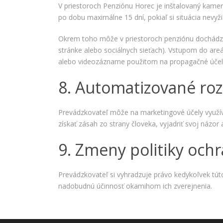
V priestoroch Penziónu Horec je inštalovaný kam
po dobu maximálne 15 dní, pokiaľ si situácia nevyž
Okrem toho môže v priestoroch penziónu dochádzať
stránke alebo sociálnych sieťach). Vstupom do are
alebo videozázname použitom na propagačné účely 
8. Automatizované roz
Prevádzkovateľ môže na marketingové účely využív
získať zásah zo strany človeka, vyjadriť svoj názor
9. Zmeny politiky och
Prevádzkovateľ si vyhradzuje právo kedykoľvek tú
nadobudnú účinnosť okamihom ich zverejnenia.