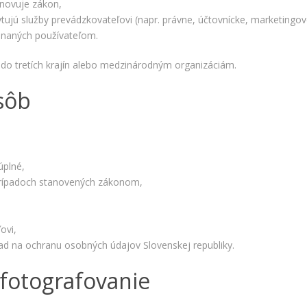
ako
anovuje zákon,
návštevníci
kytujú služby prevádzkovateľovi (napr. právne, účtovnícke, marketingové
používajú
jednaných používateľom.
našu stránku,
aby sme ju
do tretích krajín alebo medzinárodným organizáciám.
mohli
zlepšovať.
sôb
Tieto
cookies
zhromažďujú
informácie
anonymne.
Účel: analýza
úplné,
návštevnosti,
 prípadoch stanovených zákonom,
vylepšenie
obsahu;
Právny
základ:
ovi,
súhlas
d na ochranu osobných údajov Slovenskej republiky.
návštevníka
fotografovanie
Používateľská