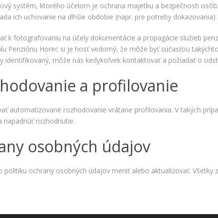
spokojnosť
erový systém, ktorého účelom je ochrana majetku a bezpečnosti os
Aby naša
iada ich uchovanie na dlhšie obdobie (napr. pre potreby dokazovania).
stránka počas
vašej návštevy
 k fotografovaniu na účely dokumentácie a propagácie služieb penzió
fungovala čo
najlepšie. Ak
álu Penziónu Horec si je hosť vedomý, že môže byť súčasťou takýchto 
tieto súbory
identifikovaný, môže nás kedykoľvek kontaktovať a požiadať o odstr
cookie
odmietnete,
hodovanie a profilovanie
niektoré
funkcie z
webovej
ať automatizované rozhodovanie vrátane profilovania. V takých príp
stránky
 a napadnúť rozhodnutie.
zmiznú.
rany osobných údajov
Marketing
Používame
to politiku ochrany osobných údajov meniť alebo aktualizovať. Všetk
marketingové
cookies na
zobrazovanie
relevantnej
reklamy a meranie