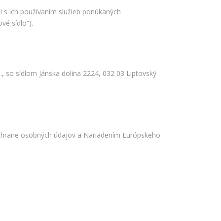
i s ich používaním služieb ponúkaných
vé sídlo“).
 so sídlom Jánska dolina 2224, 032 03 Liptovský
 ochrane osobných údajov a Nariadením Európskeho