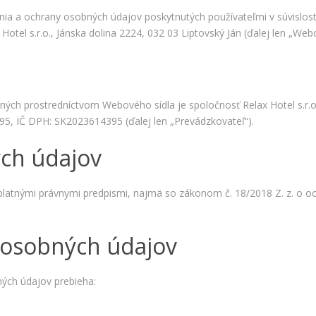
ania a ochrany osobných údajov poskytnutých používateľmi v súvislost
tel s.r.o., Jánska dolina 2224, 032 03 Liptovský Ján (ďalej len „Webo
 prostredníctvom Webového sídla je spoločnosť Relax Hotel s.r.o.,
95, IČ DPH: SK2023614395 (ďalej len „Prevádzkovateľ“).
ých údajov
Nevyhnutné
Tieto cookies
 platnými právnymi predpismi, najmä so zákonom č. 18/2018 Z. z. o
sú
nevyhnutné
pre správne
 osobných údajov
fungovanie
našej webovej
stránky.
Zahŕňajú
ých údajov prebieha:
napríklad
prihlásenie,