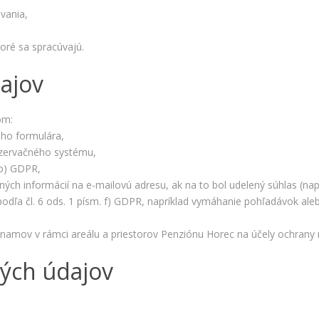
bezpečnostné
vania,
nastavenia
alebo
predvyplnenie
oré sa spracúvajú.
formulárov.
Bez týchto
dajov
cookies by
stránka
nemohla
om:
správne
ho formulára,
fungovať. Účel:
zaistenie
ezervačného systému,
funkčnosti
 b) GDPR,
webu; Právny
ných informácií na e-mailovú adresu, ak na to bol udelený súhlas (nap
základ:
dľa čl. 6 ods. 1 písm. f) GDPR, napríklad vymáhanie pohľadávok al
oprávnený
záujem
znamov v rámci areálu a priestorov Penziónu Horec na účely ochrany 
ných údajov
Štatistiky
Pomáhajú
nám
porozumieť,