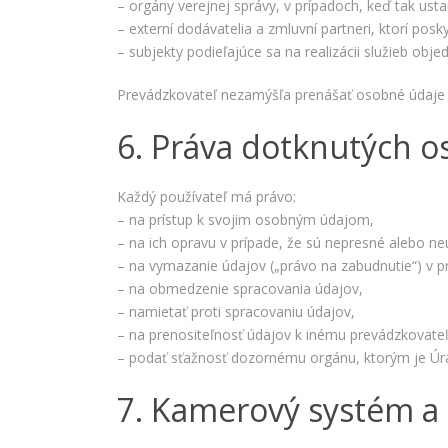
– orgány verejnej správy, v prípadoch, keď tak ust
– externí dodávatelia a zmluvní partneri, ktorí pos
– subjekty podieľajúce sa na realizácii služieb ob
Prevádzkovateľ nezamýšľa prenášať osobné údaje 
6. Práva dotknutých o
Každý používateľ má právo:
– na prístup k svojim osobným údajom,
– na ich opravu v prípade, že sú nepresné alebo ne
– na vymazanie údajov („právo na zabudnutie“) v
– na obmedzenie spracovania údajov,
– namietať proti spracovaniu údajov,
– na prenositeľnosť údajov k inému prevádzkovateľ
– podať sťažnosť dozornému orgánu, ktorým je Úra
7. Kamerový systém a 