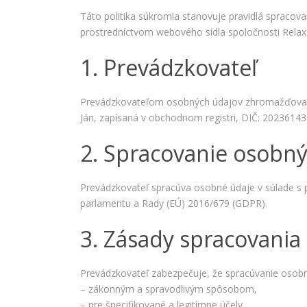
Táto politika súkromia stanovuje pravidlá spracov
prostredníctvom webového sídla spoločnosti Relax Ho
1. Prevádzkovateľ
Prevádzkovateľom osobných údajov zhromažďovaných
Ján, zapísaná v obchodnom registri, DIČ: 20236143
2. Spracovanie osobn
Prevádzkovateľ spracúva osobné údaje v súlade s
parlamentu a Rady (EÚ) 2016/679 (GDPR).
3. Zásady spracovania
Prevádzkovateľ zabezpečuje, že spracúvanie osobn
– zákonným a spravodlivým spôsobom,
– pre špecifikované a legitímne účely,