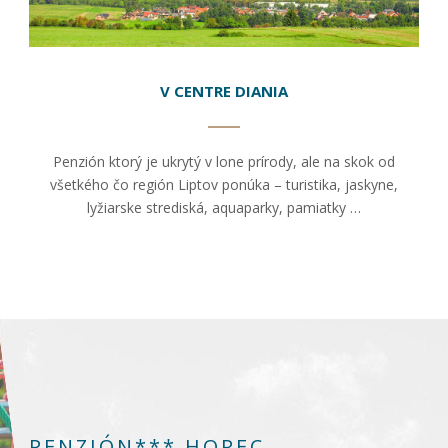
spokojnosť
Aby naša
stránka počas
vašej návštevy
fungovala čo
V CENTRE DIANIA
najlepšie. Ak
tieto súbory
cookie
odmietnete,
Penzión ktorý je ukrytý v lone prírody, ale na skok od
niektoré
všetkého čo región Liptov ponúka – turistika, jaskyne,
funkcie z
lyžiarske strediská, aquaparky, pamiatky …
webovej
stránky
zmiznú.
Marketing
Používame
marketingové
cookies na
zobrazovanie
relevantnej
reklamy a meranie
PENZIÓN*** HOREC