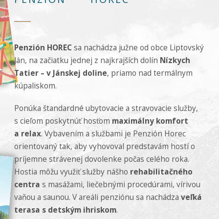
úspešnosti našich
reklamných
kampaní. Tieto
cookies môžu byť
nastavené aj
Penzión HOREC
sa nachádza južne od obce Liptovský
partnermi, ako je
Google. Účel:
Ján, na začiatku jednej z najkrajších dolín
Nízkych
zobrazovanie
Tatier
– v Jánskej doline
, priamo nad termálnym
personalizovaných
reklám; Právny
kúpaliskom.
základ: súhlas
návštevníka
Ponúka štandardné ubytovacie a stravovacie služby,
s cieľom poskytnúť hosťom
maximálny komfort
a relax
. Vybavením a službami je Penzión Horec
orientovaný tak, aby vyhovoval predstavám hostí o
príjemne strávenej dovolenke počas celého roka.
Hostia môžu využiť služby nášho
rehabilitačného
centra
s masážami, liečebnými procedúrami, vírivou
vaňou a saunou. V areáli penziónu sa nachádza
veľká
terasa s detským ihriskom
.