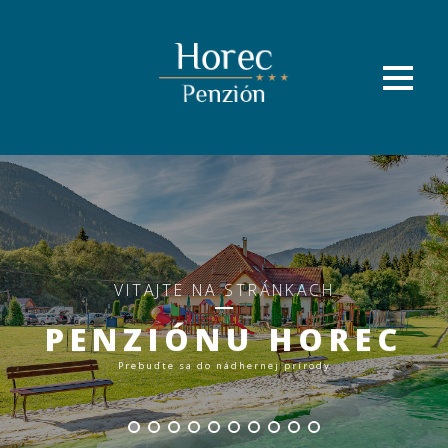
VITAJTE NA STRÁNKACH
PENZIÓNU HOREC
Prebuďte sa do nádhernej prírody