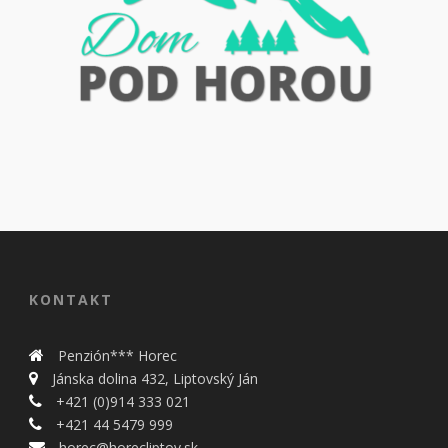
KONTAKT
Penzión*** Horec
Jánska dolina 432, Liptovský Ján
+421 (0)914 333 021
+421 44 5479 999
horec@horecliptov.sk