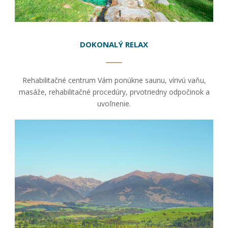
ako
návštevníci
používajú
našu stránku,
aby sme ju
DOKONALÝ RELAX
mohli
zlepšovať.
Tieto
cookies
Rehabilitačné centrum Vám ponúkne saunu, vírivú vaňu,
zhromažďujú
masáže, rehabilitačné procedúry, prvotriedny odpočinok a
informácie
uvoľnenie.
anonymne.
Účel: analýza
návštevnosti,
vylepšenie
obsahu;
Právny
základ:
súhlas
návštevníka
Používateľská