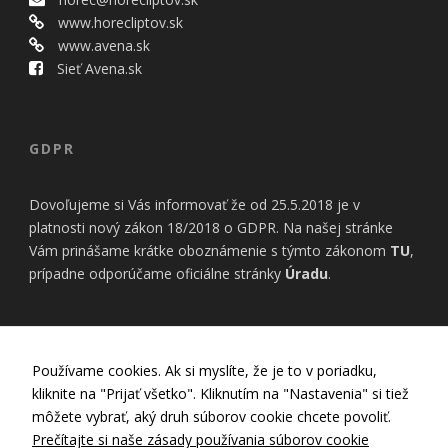
www.horecliptov.sk
www.avena.sk
Sieť Avena.sk
GDPR
Dovoľujeme si Vás informovať že od 25.5.2018 je v
platnosti nový zákon 18/2018 o GDPR. Na našej stránke
Vám prinášame krátke oboznámenie s týmto zákonom
TU
,
prípadne odporúčame oficiálne stránky
Úradu
.
INFORMÁCIE
Používame cookies. Ak si myslíte, že je to v poriadku,
kliknite na "Prijať všetko". Kliknutím na "Nastavenia" si tiež
Nastavenia Cookies
môžete vybrať, aký druh súborov cookie chcete povoliť.
Zásady používania cookies
Prečítajte si naše zásady používania súborov cookie