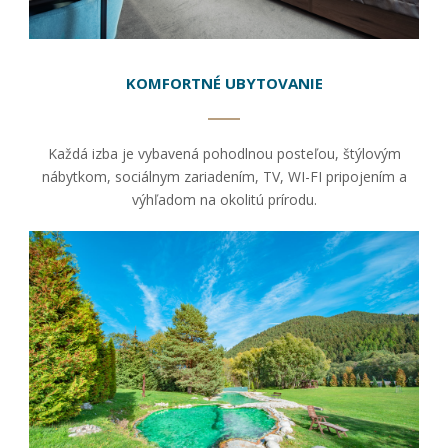
bezpečnostné
nastavenia
alebo
predvyplnenie
formulárov.
KOMFORTNÉ UBYTOVANIE
Bez týchto
cookies by
stránka
Každá izba je vybavená pohodlnou posteľou, štýlovým
nemohla
správne
nábytkom, sociálnym zariadením, TV, WI-FI pripojením a
fungovať. Účel:
výhľadom na okolitú prírodu.
zaistenie
funkčnosti
webu; Právny
základ:
oprávnený
záujem
Štatistiky
Pomáhajú
nám
porozumieť,