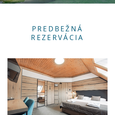
PREDBEŽNÁ
REZERVÁCIA
Nevyhnutné
Tieto cookies
sú
nevyhnutné
pre správne
fungovanie
našej webovej
stránky.
Zahŕňajú
napríklad
prihlásenie,