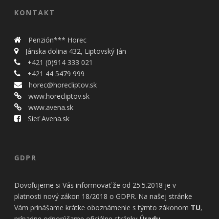
KONTAKT
Penzión*** Horec
Jánska dolina 432, Liptovský Ján
+421 (0)914 333 021
+421 44 5479 999
horec@horecliptov.sk
www.horecliptov.sk
www.avena.sk
Sieť Avena.sk
GDPR
Dovoľujeme si Vás informovať že od 25.5.2018 je v
platnosti nový zákon 18/2018 o GDPR. Na našej stránke
Vám prinášame krátke oboznámenie s týmto zákonom
TU
,
prípadne odporúčame oficiálne stránky
Úradu
.