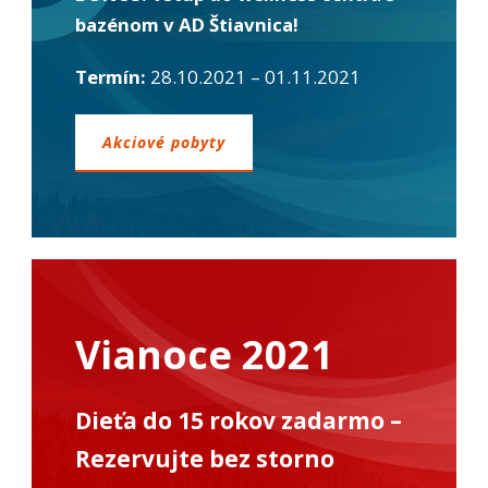
úspešnosti našich
bazénom v AD Štiavnica!
reklamných
kampaní. Tieto
cookies môžu byť
Termín:
28.10.2021 – 01.11.2021
nastavené aj
partnermi, ako je
Google. Účel:
Akciové pobyty
zobrazovanie
personalizovaných
reklám; Právny
základ: súhlas
návštevníka
Vianoce 2021
Dieťa do 15 rokov zadarmo –
Rezervujte bez storno