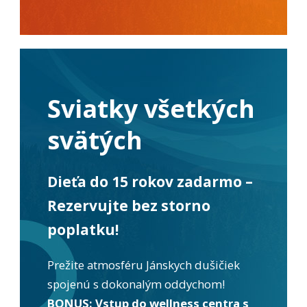
spokojnosť
Aby naša
stránka počas
vašej návštevy
fungovala čo
najlepšie. Ak
tieto súbory
cookie
Sviatky všetkých
odmietnete,
niektoré
svätých
funkcie z
webovej
stránky
zmiznú.
Dieťa do 15 rokov zadarmo –
Rezervujte bez storno
Marketing
poplatku!
Používame
marketingové
cookies na
Prežite atmosféru Jánskych dušičiek
zobrazovanie
relevantnej
spojenú s dokonalým oddychom!
reklamy a meranie
BONUS: Vstup do wellness centra s