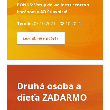
bezpečnostné
BONUS: Vstup do wellness centra s
nastavenia
alebo
bazénom v AD Štiavnica!
predvyplnenie
formulárov.
Termín:
03.10.2021 – 08.10.2021
Bez týchto
cookies by
stránka
nemohla
Last Minute pobyty
správne
fungovať. Účel:
zaistenie
funkčnosti
webu; Právny
základ:
oprávnený
záujem
Druhá osoba a
Štatistiky
dieťa ZADARMO
Pomáhajú
nám
porozumieť,