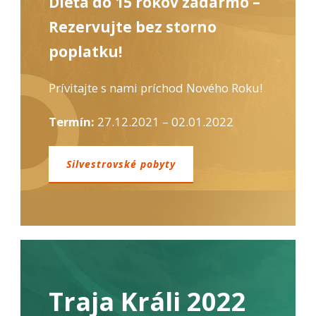
Dieťa do 15 rokov zadarmo –
Rezervujte bez storno
poplatku!
Prívitajte s nami príchod Nového Roku!
Termín:
27.12.2021 – 02.01.2022
Silvestrovské pobyty
Traja Králi 2022