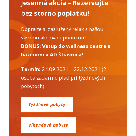
ako
Jesenná akcia – Rezervujte
návštevníci
bez storno poplatku!
používajú
našu stránku,
aby sme ju
Doprajte si zaslúžený relax s našou
mohli
zlepšovať.
skvelou akciovou ponukou!
Tieto
BONUS: Vstup do wellness centra s
cookies
zhromažďujú
bazénom v AD Štiavnica!
informácie
anonymne.
Termín:
24.09.2021 – 22.12.2021 (2
Účel: analýza
návštevnosti,
osoba zadarmo platí pri týždňových
vylepšenie
pobytoch)
obsahu;
Právny
základ:
Týždňové pobyty
súhlas
návštevníka
Víkendové pobyty
Používateľská