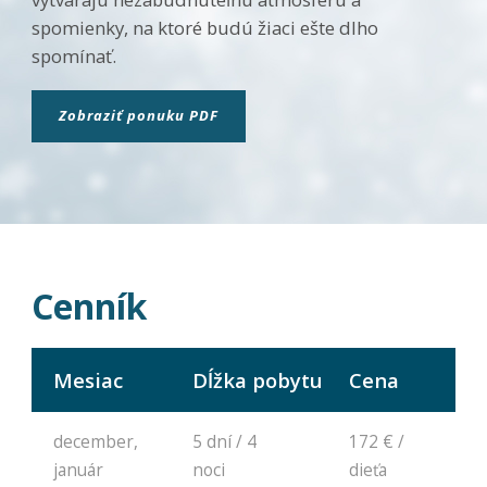
ako
návštevníci
spomienky, na ktoré budú žiaci ešte dlho
používajú
spomínať.
našu stránku,
aby sme ju
mohli
Zobraziť ponuku PDF
zlepšovať.
Tieto
cookies
zhromažďujú
informácie
anonymne.
Účel: analýza
návštevnosti,
vylepšenie
Cenník
obsahu;
Právny
základ:
súhlas
Mesiac
Dĺžka pobytu
Cena
návštevníka
december,
5 dní / 4
172 € /
Používateľská
január
noci
dieťa