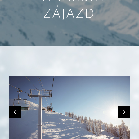
ZÁJAZD
Nevyhnutné
Tieto cookies
sú
nevyhnutné
pre správne
fungovanie
našej webovej
stránky.
Zahŕňajú
napríklad
prihlásenie,