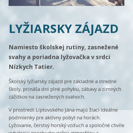
bezpečnostné
nastavenia
alebo
predvyplnenie
LYŽIARSKY ZÁJAZD
formulárov.
Bez týchto
cookies by
stránka
Namiesto školskej rutiny, zasnežené
nemohla
správne
svahy a poriadna lyžovačka v srdci
fungovať. Účel:
zaistenie
Nízkych Tatier.
funkčnosti
webu; Právny
základ:
Školský lyžiarsky zájazd pre základné a stredné
oprávnený
školy, prináša dni plné pohybu, zábavy a zimných
záujem
zážitkov na zasnežených svahoch.
V prostredí Liptovského Jána majú žiaci ideálne
Štatistiky
podmienky pre aktívny pobyt na horách.
Pomáhajú
nám
Lyžovanie, čerstvý horský vzduch a spoločné chvíle
porozumieť,
vytvárajú nezabudnuteľnú atmosféru a