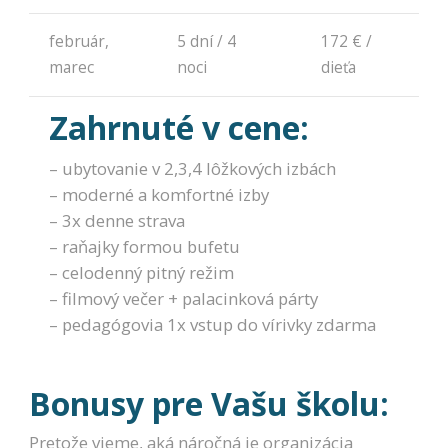
spokojnosť
Aby naša
február,
5 dní / 4
172 € /
stránka počas
vašej návštevy
marec
noci
dieťa
fungovala čo
najlepšie. Ak
Zahrnuté v cene:
tieto súbory
cookie
odmietnete,
– ubytovanie v 2,3,4 lôžkových izbách
niektoré
– moderné a komfortné izby
funkcie z
webovej
– 3x denne strava
stránky
– raňajky formou bufetu
zmiznú.
– celodenný pitný režim
– filmový večer + palacinková párty
Marketing
– pedagógovia 1x vstup do vírivky zdarma
Používame
marketingové
cookies na
Bonusy pre Vašu školu:
zobrazovanie
relevantnej
reklamy a meranie
Pretože vieme, aká náročná je organizácia