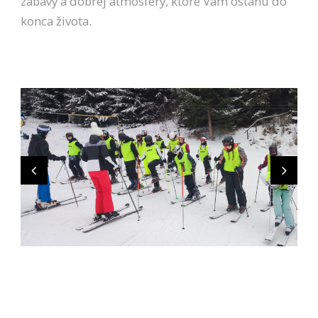
zábavy a dobrej atmosféry, ktoré Vám ostanú do
konca života.