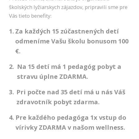
úspešnosti našich
školských lyžiarskych zájazdov, pripravili sme pre
reklamných
kampaní. Tieto
Vás tieto benefity:
cookies môžu byť
nastavené aj
1.
Za každých 15 zúčastnených detí
partnermi, ako je
Google. Účel:
odmeníme Vašu školu bonusom 100
zobrazovanie
personalizovaných
€.
reklám; Právny
základ: súhlas
2.
Na 15 detí má 1 pedagóg pobyt a
návštevníka
stravu úplne ZDARMA.
3.
Pri počte nad 35 detí má u nás Váš
zdravotník pobyt zdarma.
4.
Pre každého pedagóga 1x vstup do
vírivky ZDARMA v našom wellness.