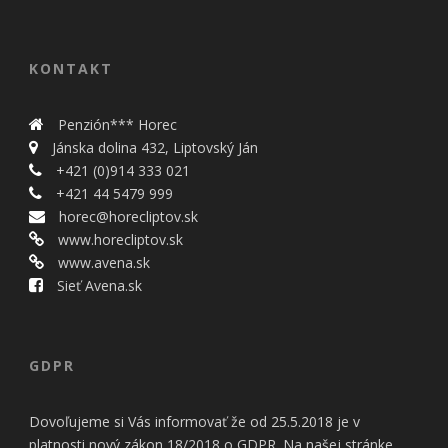
KONTAKT
Penzión*** Horec
Jánska dolina 432, Liptovský Ján
+421 (0)914 333 021
+421 44 5479 999
horec@horecliptov.sk
www.horecliptov.sk
www.avena.sk
Sieť Avena.sk
GDPR
Dovoľujeme si Vás informovať že od 25.5.2018 je v
platnosti nový zákon 18/2018 o GDPR. Na našej stránke